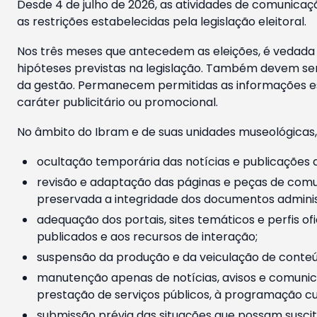
Desde 4 de julho de 2026, as atividades de comunicaçã
as restrições estabelecidas pela legislação eleitoral.
Nos três meses que antecedem as eleições, é vedada a
hipóteses previstas na legislação. Também devem ser
da gestão. Permanecem permitidas as informações est
caráter publicitário ou promocional.
No âmbito do Ibram e de suas unidades museológicas,
ocultação temporária das notícias e publicações a
revisão e adaptação das páginas e peças de comu
preservada a integridade dos documentos administ
adequação dos portais, sites temáticos e perfis ofi
publicados e aos recursos de interação;
suspensão da produção e da veiculação de conteúd
manutenção apenas de notícias, avisos e comunica
prestação de serviços públicos, à programação cul
submissão prévia das situações que possam suscita