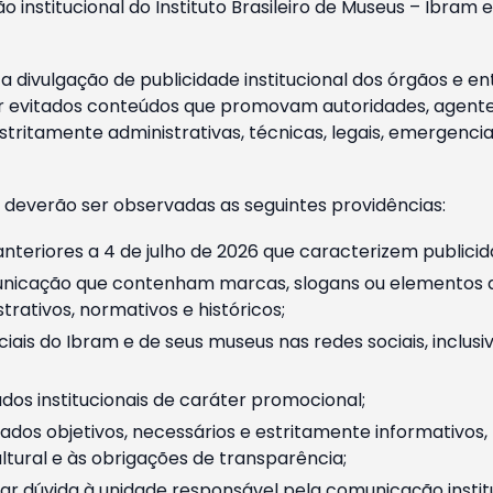
o institucional do Instituto Brasileiro de Museus – Ibra
 divulgação de publicidade institucional dos órgãos e en
 evitados conteúdos que promovam autoridades, agentes 
ritamente administrativas, técnicas, legais, emergencia
 deverão ser observadas as seguintes providências:
nteriores a 4 de julho de 2026 que caracterizem publicid
nicação que contenham marcas, slogans ou elementos da 
rativos, normativos e históricos;
ciais do Ibram e de seus museus nas redes sociais, inclus
os institucionais de caráter promocional;
dos objetivos, necessários e estritamente informativos
tural e às obrigações de transparência;
r dúvida à unidade responsável pela comunicação instituci